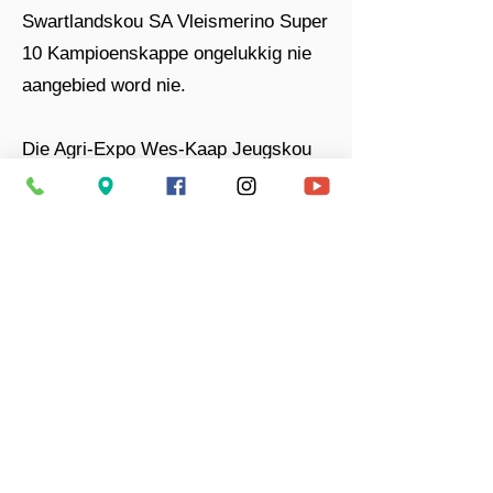
Swartlandskou SA Vleismerino Super
10 Kampioenskappe ongelukkig nie
aangebied word nie.
Die Agri-Expo Wes-Kaap Jeugskou
gaan egter voort, met deelname wat
skape, bokke, perde en melkbeeste
uitsluit. Besoekers en vertoners kan
uitsien na ’n propvol program met
onder meer skaapopsaag
demonstrasies, skaapkop-etes en
verskeie ander interessante
vertonings.