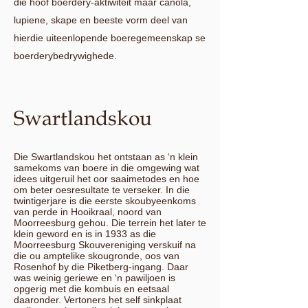
die hoof boerdery-aktiwiteit maar canola,
lupiene, skape en beeste vorm deel van
hierdie uiteenlopende boeregemeenskap se
boerderybedrywighede.
Swartlandskou
Die Swartlandskou het ontstaan as ‘n klein
samekoms van boere in die omgewing wat
idees uitgeruil het oor saaimetodes en hoe
om beter oesresultate te verseker. In die
twintigerjare is die eerste skoubyeenkoms
van perde in Hooikraal, noord van
Moorreesburg gehou. Die terrein het later te
klein geword en is in 1933 as die
Moorreesburg Skouvereniging verskuif na
die ou amptelike skougronde, oos van
Rosenhof by die Piketberg-ingang. Daar
was weinig geriewe en ‘n pawiljoen is
opgerig met die kombuis en eetsaal
daaronder. Vertoners het self sinkplaat