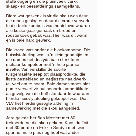
stalle opgerig en die pluimvee-, vark-,
skaap- en beesafdelings saamgeflans.
Diere wat geskenk is vir die skou was deur
die mans geslag en deur die vroue verwerk.
In die buite kombuis was houtstowe waarop
alle kosse gaar gemaak en brood en
roosterkoek gebak was. Hier was dit warm
en is baie hard gewerk.
Die kroeg was onder die bloekombome. Die
huisvlytafdeling was in ‘n klein geboutjie en
die dames het destyds baie sterk teen
mekaar kompeteer met ‘n hele jaar se
insette. Van verskillende soorte
tuisgemaakte seep tot plaasprodukte, die
ligste pasteideeg en netjiesste naaldwerk-
te veel om te noem. Baie dames moes hier
punte verwerf vir hul beoordelaarsertifikate
as gevolg van die hoë standaarde waaraan
hierdie huisvlytafdeling gekoppel was. Die
VLV het hierdie gesogte afdeling in
samewerking met die skou aangebied.
Jare gelede het Ben Mostert met 80
trekperde na die skou gekom, Koos du Toit
met 30 perde en Frikkie Serdyn met twee
spanne muile plus nog heel wat ander