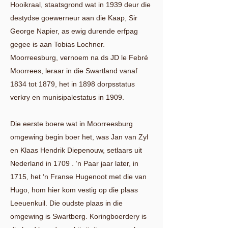
Hooikraal, staatsgrond wat in 1939 deur die
destydse goewerneur aan die Kaap, Sir
George Napier, as ewig durende erfpag
gegee is aan Tobias Lochner.
Moorreesburg, vernoem na ds JD le Febré
Moorrees, leraar in die Swartland vanaf
1834 tot 1879, het in 1898 dorpsstatus
verkry en munisipalestatus in 1909.
Die eerste boere wat in Moorreesburg
omgewing begin boer het, was Jan van Zyl
en Klaas Hendrik Diepenouw, setlaars uit
Nederland in 1709 . ‘n Paar jaar later, in
1715, het ‘n Franse Hugenoot met die van
Hugo, hom hier kom vestig op die plaas
Leeuenkuil. Die oudste plaas in die
omgewing is Swartberg. Koringboerdery is