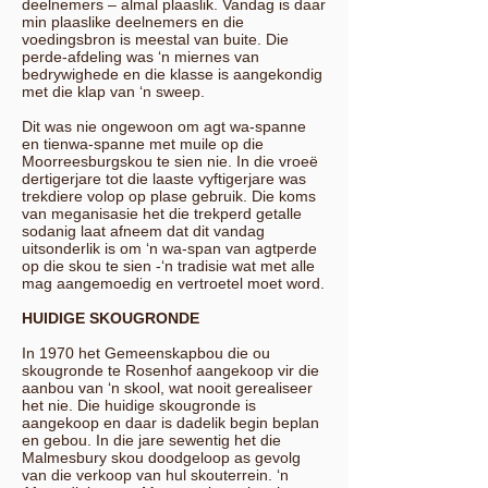
deelnemers – almal plaaslik. Vandag is daar
min plaaslike deelnemers en die
voedingsbron is meestal van buite. Die
perde-afdeling was ‘n miernes van
bedrywighede en die klasse is aangekondig
met die klap van ‘n sweep.
Dit was nie ongewoon om agt wa-spanne
en tienwa-spanne met muile op die
Moorreesburgskou te sien nie. In die vroeë
dertigerjare tot die laaste vyftigerjare was
trekdiere volop op plase gebruik. Die koms
van meganisasie het die trekperd getalle
sodanig laat afneem dat dit vandag
uitsonderlik is om ‘n wa-span van agtperde
op die skou te sien -‘n tradisie wat met alle
mag aangemoedig en vertroetel moet word.
HUIDIGE SKOUGRONDE
In 1970 het Gemeenskapbou die ou
skougronde te Rosenhof aangekoop vir die
aanbou van ‘n skool, wat nooit gerealiseer
het nie. Die huidige skougronde is
aangekoop en daar is dadelik begin beplan
en gebou. In die jare sewentig het die
Malmesbury skou doodgeloop as gevolg
van die verkoop van hul skouterrein. ‘n