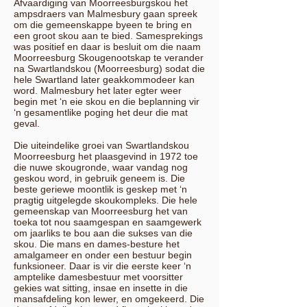
Afvaardiging van Moorreesburgskou het
ampsdraers van Malmesbury gaan spreek
om die gemeenskappe byeen te bring en
een groot skou aan te bied. Samesprekings
was positief en daar is besluit om die naam
Moorreesburg Skougenootskap te verander
na Swartlandskou (Moorreesburg) sodat die
hele Swartland later geakkommodeer kan
word. Malmesbury het later egter weer
begin met ‘n eie skou en die beplanning vir
‘n gesamentlike poging het deur die mat
geval.
Die uiteindelike groei van Swartlandskou
Moorreesburg het plaasgevind in 1972 toe
die nuwe skougronde, waar vandag nog
geskou word, in gebruik geneem is. Die
beste geriewe moontlik is geskep met ‘n
pragtig uitgelegde skoukompleks. Die hele
gemeenskap van Moorreesburg het van
toeka tot nou saamgespan en saamgewerk
om jaarliks te bou aan die sukses van die
skou. Die mans en dames-besture het
amalgameer en onder een bestuur begin
funksioneer. Daar is vir die eerste keer ‘n
amptelike damesbestuur met voorsitter
gekies wat sitting, insae en insette in die
mansafdeling kon lewer, en omgekeerd. Die